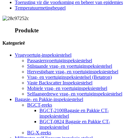
Toerusting vir die voorkoming en beheer van epidemies
Temperatuurmetingbeugel
Produkte
Kategorieë
Vragvoertuig-inspeksiestelsel
Passasiersvoertuiginspeksiestelsel
Stilstaande vrag- en voertuiginspeksiestelsel
Hervestigbare vrag- en voertuiginspeksiestelsel
Vrag- en voertuiginspeksiestelsel (Betatron)
Vaste Backscatter Inspeksiestelsel
Mobiele vrag- en voertuiginspeksiestelsel
Selfaangedrewe vrag- en voertuiginspeksiestelsel
Bagasie- en Pakkie-inspeksiestelsel
BGCT-reeks
BGCT-2100Bagasie en Pakkie CT-
inspeksiestelsel
BGCT-0824 Bagasie en Pakkie CT-
inspeksiestelsel
BG-X-reeks