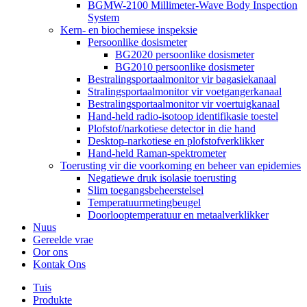
BGMW-2100 Millimeter-Wave Body Inspection
System
Kern- en biochemiese inspeksie
Persoonlike dosismeter
BG2020 persoonlike dosismeter
BG2010 persoonlike dosismeter
Bestralingsportaalmonitor vir bagasiekanaal
Stralingsportaalmonitor vir voetgangerkanaal
Bestralingsportaalmonitor vir voertuigkanaal
Hand-held radio-isotoop identifikasie toestel
Plofstof/narkotiese detector in die hand
Desktop-narkotiese en plofstofverklikker
Hand-held Raman-spektrometer
Toerusting vir die voorkoming en beheer van epidemies
Negatiewe druk isolasie toerusting
Slim toegangsbeheerstelsel
Temperatuurmetingbeugel
Doorlooptemperatuur en metaalverklikker
Nuus
Gereelde vrae
Oor ons
Kontak Ons
Tuis
Produkte