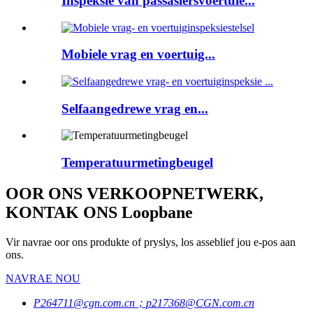
Inspeksie van passasiersvoertuie...
Mobiele vrag en voertuig...
Selfaangedrewe vrag en...
Temperatuurmetingbeugel
OOR ONS VERKOOPNETWERK,
KONTAK ONS Loopbane
Vir navrae oor ons produkte of pryslys, los asseblief jou e-pos aan
ons.
NAVRAE NOU
P264711@cgn.com.cn；p217368@CGN.com.cn