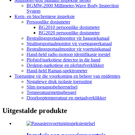
Millimeter-golf liggaam inspeksie stelsel
BGMW-2000 Millimeter-Wave Body Inspection
System
Kern- en biochemiese inspeksie
Persoonlike dosismeter
BG2010 persoonlike dosismeter
BG2020 persoonlike dosismeter
Bestralingsportaalmonitor vir bagasiekanaal
Stralingsportaalmonitor vir voetgangerkanaal
Bestralingsportaalmonitor vir voertuigkanaal
Hand-held radio-isotoop identifikasie toestel
Plofstof/narkotiese detector in die hand
Desktop-narkotiese en plofstofverklikker
Hand-held Raman-spektrometer
Toerusting vir die voorkoming en beheer van epidemies
Negatiewe druk isolasie toerusting
Slim toegangsbeheerstelsel
Temperatuurmetingbeugel
Doorlooptemperatuur en metaalverklikker
Uitgestalde produkte