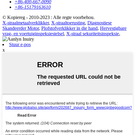
+86-400-667-0090
+86-15179163610
© Kopiereg - 2010-2023 : Alle regte voorbehou.
X-straalmetaalverklikker
,
X-straaltoerusting
,
Diagnostiese
Skandeerder Motor
,
Plofstofverklikker in die hand
,
Hervestigbare
vrag- en voertuiginspeksiestelsel
,
X-straal sekuriteitsinspeksie
,
Stuur e-pos
x