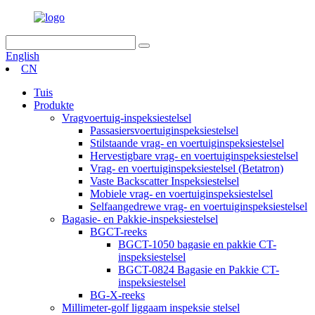
English
CN
Tuis
Produkte
Vragvoertuig-inspeksiestelsel
Passasiersvoertuiginspeksiestelsel
Stilstaande vrag- en voertuiginspeksiestelsel
Hervestigbare vrag- en voertuiginspeksiestelsel
Vrag- en voertuiginspeksiestelsel (Betatron)
Vaste Backscatter Inspeksiestelsel
Mobiele vrag- en voertuiginspeksiestelsel
Selfaangedrewe vrag- en voertuiginspeksiestelsel
Bagasie- en Pakkie-inspeksiestelsel
BGCT-reeks
BGCT-1050 bagasie en pakkie CT-
inspeksiestelsel
BGCT-0824 Bagasie en Pakkie CT-
inspeksiestelsel
BG-X-reeks
Millimeter-golf liggaam inspeksie stelsel