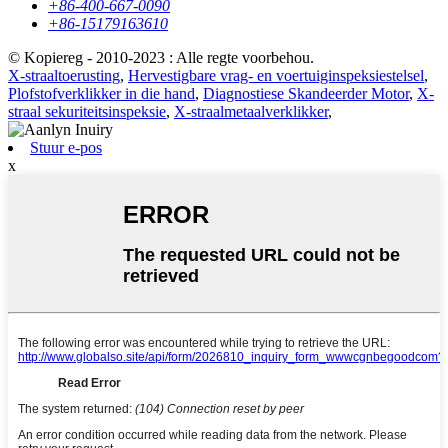
+86-400-667-0090
+86-15179163610
© Kopiereg - 2010-2023 : Alle regte voorbehou.
X-straaltoerusting
,
Hervestigbare vrag- en voertuiginspeksiestelsel
,
Plofstofverklikker in die hand
,
Diagnostiese Skandeerder Motor
,
X-
straal sekuriteitsinspeksie
,
X-straalmetaalverklikker
,
Stuur e-pos
x