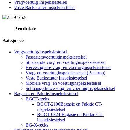
Vragvoertuig-inspeksiestelsel
Vaste Backscatter Inspeksiestelsel
Produkte
Kategorieë
Vragvoertuig-inspeksiestelsel
Passasiersvoertuiginspeksiestelsel
Stilstaande vrag- en voertuiginspeksiestelsel
Hervestigbare vrag- en voertuiginspeksiestelsel
Vrag- en voertuiginspeksiestelsel (Betatron)
Vaste Backscatter Inspeksiestelsel
Mobiele vrag- en voertuiginspeksiestelsel
Selfaangedrewe vrag- en voertuiginspeksiestelsel
Bagasie- en Pakkie-inspeksiestelsel
BGCT-reeks
BGCT-2100Bagasie en Pakkie CT-
inspeksiestelsel
BGCT-0824 Bagasie en Pakkie CT-
inspeksiestelsel
BG-X-reeks