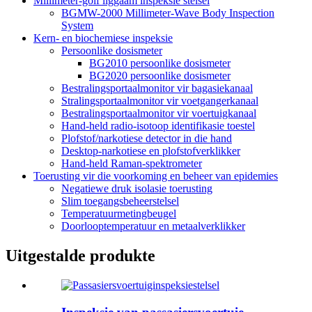
Millimeter-golf liggaam inspeksie stelsel
BGMW-2000 Millimeter-Wave Body Inspection
System
Kern- en biochemiese inspeksie
Persoonlike dosismeter
BG2010 persoonlike dosismeter
BG2020 persoonlike dosismeter
Bestralingsportaalmonitor vir bagasiekanaal
Stralingsportaalmonitor vir voetgangerkanaal
Bestralingsportaalmonitor vir voertuigkanaal
Hand-held radio-isotoop identifikasie toestel
Plofstof/narkotiese detector in die hand
Desktop-narkotiese en plofstofverklikker
Hand-held Raman-spektrometer
Toerusting vir die voorkoming en beheer van epidemies
Negatiewe druk isolasie toerusting
Slim toegangsbeheerstelsel
Temperatuurmetingbeugel
Doorlooptemperatuur en metaalverklikker
Uitgestalde produkte