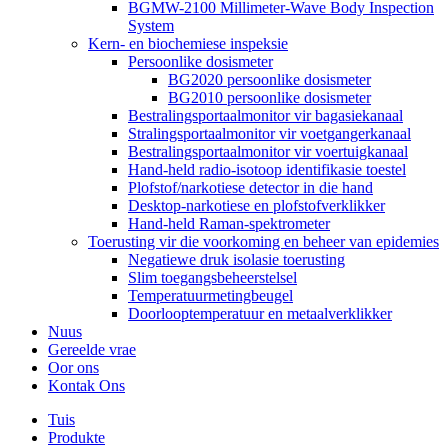
BGMW-2100 Millimeter-Wave Body Inspection
System
Kern- en biochemiese inspeksie
Persoonlike dosismeter
BG2020 persoonlike dosismeter
BG2010 persoonlike dosismeter
Bestralingsportaalmonitor vir bagasiekanaal
Stralingsportaalmonitor vir voetgangerkanaal
Bestralingsportaalmonitor vir voertuigkanaal
Hand-held radio-isotoop identifikasie toestel
Plofstof/narkotiese detector in die hand
Desktop-narkotiese en plofstofverklikker
Hand-held Raman-spektrometer
Toerusting vir die voorkoming en beheer van epidemies
Negatiewe druk isolasie toerusting
Slim toegangsbeheerstelsel
Temperatuurmetingbeugel
Doorlooptemperatuur en metaalverklikker
Nuus
Gereelde vrae
Oor ons
Kontak Ons
Tuis
Produkte