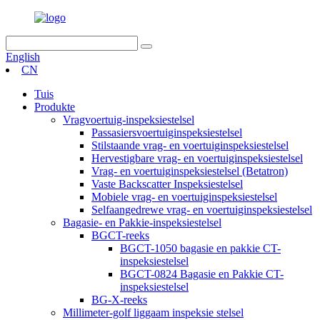
English
CN
Tuis
Produkte
Vragvoertuig-inspeksiestelsel
Passasiersvoertuiginspeksiestelsel
Stilstaande vrag- en voertuiginspeksiestelsel
Hervestigbare vrag- en voertuiginspeksiestelsel
Vrag- en voertuiginspeksiestelsel (Betatron)
Vaste Backscatter Inspeksiestelsel
Mobiele vrag- en voertuiginspeksiestelsel
Selfaangedrewe vrag- en voertuiginspeksiestelsel
Bagasie- en Pakkie-inspeksiestelsel
BGCT-reeks
BGCT-1050 bagasie en pakkie CT-
inspeksiestelsel
BGCT-0824 Bagasie en Pakkie CT-
inspeksiestelsel
BG-X-reeks
Millimeter-golf liggaam inspeksie stelsel