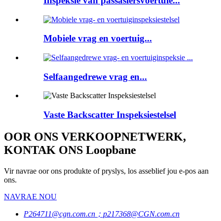
Inspeksie van passasiersvoertuie...
Mobiele vrag en voertuig...
Selfaangedrewe vrag en...
Vaste Backscatter Inspeksiestelsel
OOR ONS VERKOOPNETWERK,
KONTAK ONS Loopbane
Vir navrae oor ons produkte of pryslys, los asseblief jou e-pos aan
ons.
NAVRAE NOU
P264711@cgn.com.cn；p217368@CGN.com.cn