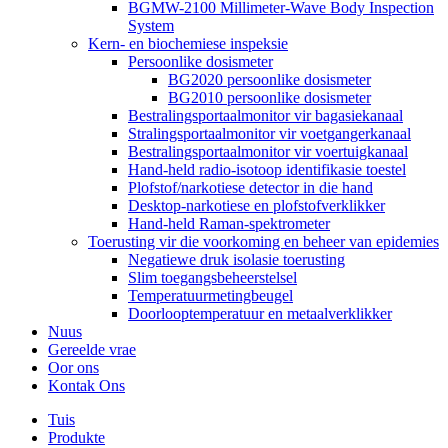
BGMW-2100 Millimeter-Wave Body Inspection
System
Kern- en biochemiese inspeksie
Persoonlike dosismeter
BG2020 persoonlike dosismeter
BG2010 persoonlike dosismeter
Bestralingsportaalmonitor vir bagasiekanaal
Stralingsportaalmonitor vir voetgangerkanaal
Bestralingsportaalmonitor vir voertuigkanaal
Hand-held radio-isotoop identifikasie toestel
Plofstof/narkotiese detector in die hand
Desktop-narkotiese en plofstofverklikker
Hand-held Raman-spektrometer
Toerusting vir die voorkoming en beheer van epidemies
Negatiewe druk isolasie toerusting
Slim toegangsbeheerstelsel
Temperatuurmetingbeugel
Doorlooptemperatuur en metaalverklikker
Nuus
Gereelde vrae
Oor ons
Kontak Ons
Tuis
Produkte