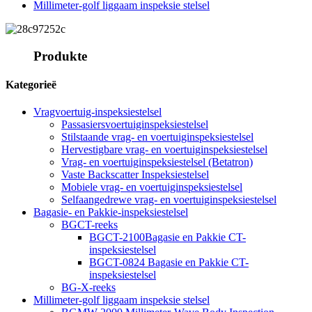
Millimeter-golf liggaam inspeksie stelsel
Produkte
Kategorieë
Vragvoertuig-inspeksiestelsel
Passasiersvoertuiginspeksiestelsel
Stilstaande vrag- en voertuiginspeksiestelsel
Hervestigbare vrag- en voertuiginspeksiestelsel
Vrag- en voertuiginspeksiestelsel (Betatron)
Vaste Backscatter Inspeksiestelsel
Mobiele vrag- en voertuiginspeksiestelsel
Selfaangedrewe vrag- en voertuiginspeksiestelsel
Bagasie- en Pakkie-inspeksiestelsel
BGCT-reeks
BGCT-2100Bagasie en Pakkie CT-
inspeksiestelsel
BGCT-0824 Bagasie en Pakkie CT-
inspeksiestelsel
BG-X-reeks
Millimeter-golf liggaam inspeksie stelsel