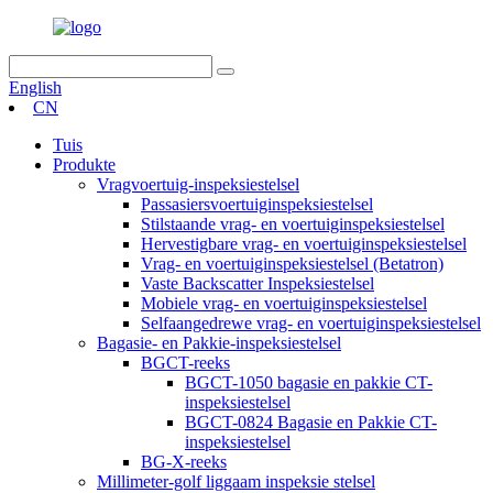
English
CN
Tuis
Produkte
Vragvoertuig-inspeksiestelsel
Passasiersvoertuiginspeksiestelsel
Stilstaande vrag- en voertuiginspeksiestelsel
Hervestigbare vrag- en voertuiginspeksiestelsel
Vrag- en voertuiginspeksiestelsel (Betatron)
Vaste Backscatter Inspeksiestelsel
Mobiele vrag- en voertuiginspeksiestelsel
Selfaangedrewe vrag- en voertuiginspeksiestelsel
Bagasie- en Pakkie-inspeksiestelsel
BGCT-reeks
BGCT-1050 bagasie en pakkie CT-
inspeksiestelsel
BGCT-0824 Bagasie en Pakkie CT-
inspeksiestelsel
BG-X-reeks
Millimeter-golf liggaam inspeksie stelsel