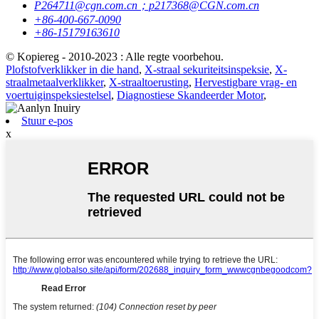
P264711@cgn.com.cn；p217368@CGN.com.cn
+86-400-667-0090
+86-15179163610
© Kopiereg - 2010-2023 : Alle regte voorbehou.
Plofstofverklikker in die hand
,
X-straal sekuriteitsinspeksie
,
X-
straalmetaalverklikker
,
X-straaltoerusting
,
Hervestigbare vrag- en
voertuiginspeksiestelsel
,
Diagnostiese Skandeerder Motor
,
Stuur e-pos
x