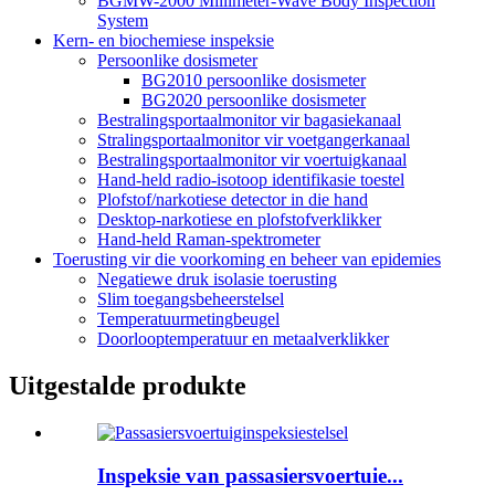
BGMW-2000 Millimeter-Wave Body Inspection
System
Kern- en biochemiese inspeksie
Persoonlike dosismeter
BG2010 persoonlike dosismeter
BG2020 persoonlike dosismeter
Bestralingsportaalmonitor vir bagasiekanaal
Stralingsportaalmonitor vir voetgangerkanaal
Bestralingsportaalmonitor vir voertuigkanaal
Hand-held radio-isotoop identifikasie toestel
Plofstof/narkotiese detector in die hand
Desktop-narkotiese en plofstofverklikker
Hand-held Raman-spektrometer
Toerusting vir die voorkoming en beheer van epidemies
Negatiewe druk isolasie toerusting
Slim toegangsbeheerstelsel
Temperatuurmetingbeugel
Doorlooptemperatuur en metaalverklikker
Uitgestalde produkte
Inspeksie van passasiersvoertuie...