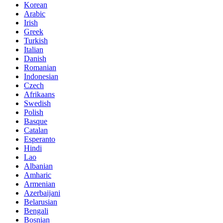
Korean
Arabic
Irish
Greek
Turkish
Italian
Danish
Romanian
Indonesian
Czech
Afrikaans
Swedish
Polish
Basque
Catalan
Esperanto
Hindi
Lao
Albanian
Amharic
Armenian
Azerbaijani
Belarusian
Bengali
Bosnian