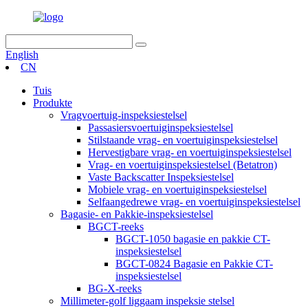
English
CN
Tuis
Produkte
Vragvoertuig-inspeksiestelsel
Passasiersvoertuiginspeksiestelsel
Stilstaande vrag- en voertuiginspeksiestelsel
Hervestigbare vrag- en voertuiginspeksiestelsel
Vrag- en voertuiginspeksiestelsel (Betatron)
Vaste Backscatter Inspeksiestelsel
Mobiele vrag- en voertuiginspeksiestelsel
Selfaangedrewe vrag- en voertuiginspeksiestelsel
Bagasie- en Pakkie-inspeksiestelsel
BGCT-reeks
BGCT-1050 bagasie en pakkie CT-
inspeksiestelsel
BGCT-0824 Bagasie en Pakkie CT-
inspeksiestelsel
BG-X-reeks
Millimeter-golf liggaam inspeksie stelsel