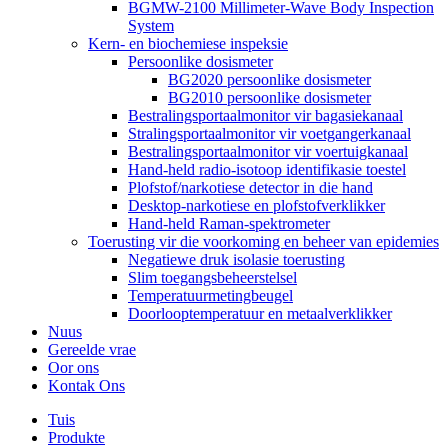
BGMW-2100 Millimeter-Wave Body Inspection
System
Kern- en biochemiese inspeksie
Persoonlike dosismeter
BG2020 persoonlike dosismeter
BG2010 persoonlike dosismeter
Bestralingsportaalmonitor vir bagasiekanaal
Stralingsportaalmonitor vir voetgangerkanaal
Bestralingsportaalmonitor vir voertuigkanaal
Hand-held radio-isotoop identifikasie toestel
Plofstof/narkotiese detector in die hand
Desktop-narkotiese en plofstofverklikker
Hand-held Raman-spektrometer
Toerusting vir die voorkoming en beheer van epidemies
Negatiewe druk isolasie toerusting
Slim toegangsbeheerstelsel
Temperatuurmetingbeugel
Doorlooptemperatuur en metaalverklikker
Nuus
Gereelde vrae
Oor ons
Kontak Ons
Tuis
Produkte