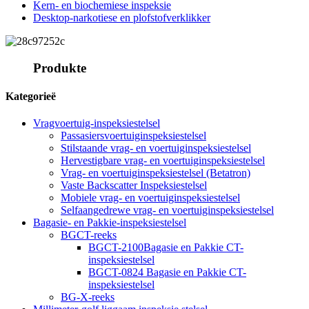
Kern- en biochemiese inspeksie
Desktop-narkotiese en plofstofverklikker
Produkte
Kategorieë
Vragvoertuig-inspeksiestelsel
Passasiersvoertuiginspeksiestelsel
Stilstaande vrag- en voertuiginspeksiestelsel
Hervestigbare vrag- en voertuiginspeksiestelsel
Vrag- en voertuiginspeksiestelsel (Betatron)
Vaste Backscatter Inspeksiestelsel
Mobiele vrag- en voertuiginspeksiestelsel
Selfaangedrewe vrag- en voertuiginspeksiestelsel
Bagasie- en Pakkie-inspeksiestelsel
BGCT-reeks
BGCT-2100Bagasie en Pakkie CT-
inspeksiestelsel
BGCT-0824 Bagasie en Pakkie CT-
inspeksiestelsel
BG-X-reeks