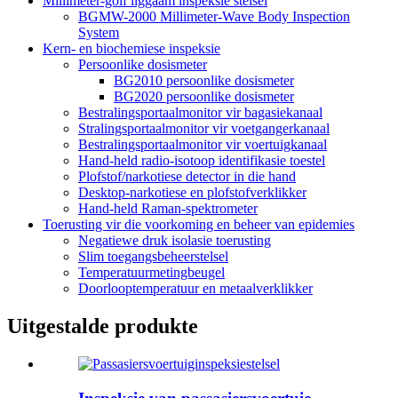
Millimeter-golf liggaam inspeksie stelsel
BGMW-2000 Millimeter-Wave Body Inspection
System
Kern- en biochemiese inspeksie
Persoonlike dosismeter
BG2010 persoonlike dosismeter
BG2020 persoonlike dosismeter
Bestralingsportaalmonitor vir bagasiekanaal
Stralingsportaalmonitor vir voetgangerkanaal
Bestralingsportaalmonitor vir voertuigkanaal
Hand-held radio-isotoop identifikasie toestel
Plofstof/narkotiese detector in die hand
Desktop-narkotiese en plofstofverklikker
Hand-held Raman-spektrometer
Toerusting vir die voorkoming en beheer van epidemies
Negatiewe druk isolasie toerusting
Slim toegangsbeheerstelsel
Temperatuurmetingbeugel
Doorlooptemperatuur en metaalverklikker
Uitgestalde produkte