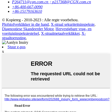
P264711@cgn.com.cn；p217368@CGN.com.cn
+86-400-667-0090
+86-15179163610
© Kopiereg - 2010-2023 : Alle regte voorbehou.
Plofstofverklikker in die hand
,
X-straal sekuriteitsinspeksie
,
Diagnostiese Skandeerder Motor
,
Hervestigbare vrag- en
voertuiginspeksiestelsel
,
X-straalmetaalverklikker
,
X-
straaltoerusting
,
Stuur e-pos
x