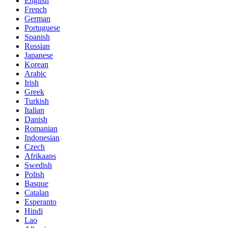
English
French
German
Portuguese
Spanish
Russian
Japanese
Korean
Arabic
Irish
Greek
Turkish
Italian
Danish
Romanian
Indonesian
Czech
Afrikaans
Swedish
Polish
Basque
Catalan
Esperanto
Hindi
Lao