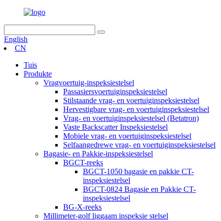
English
CN
Tuis
Produkte
Vragvoertuig-inspeksiestelsel
Passasiersvoertuiginspeksiestelsel
Stilstaande vrag- en voertuiginspeksiestelsel
Hervestigbare vrag- en voertuiginspeksiestelsel
Vrag- en voertuiginspeksiestelsel (Betatron)
Vaste Backscatter Inspeksiestelsel
Mobiele vrag- en voertuiginspeksiestelsel
Selfaangedrewe vrag- en voertuiginspeksiestelsel
Bagasie- en Pakkie-inspeksiestelsel
BGCT-reeks
BGCT-1050 bagasie en pakkie CT-
inspeksiestelsel
BGCT-0824 Bagasie en Pakkie CT-
inspeksiestelsel
BG-X-reeks
Millimeter-golf liggaam inspeksie stelsel