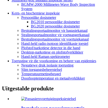
Millimeter-golf liggaam inspeksie stelsel
BGMW-2000 Millimeter-Wave Body Inspection
System
Kern- en biochemiese inspeksie
Persoonlike dosismeter
BG2010 persoonlike dosismeter
BG2020 persoonlike dosismeter
Bestralingsportaalmonitor vir bagasiekanaal
Stralingsportaalmonitor vir voetgangerkanaal
Bestralingsportaalmonitor vir voertuigkanaal
Hand-held radio-isotoop identifikasie toestel
Plofstof/narkotiese detector in die hand
Desktop-narkotiese en plofstofverklikker
Hand-held Raman-spektrometer
Toerusting vir die voorkoming en beheer van epidemies
Negatiewe druk isolasie toerusting
Slim toegangsbeheerstelsel
Temperatuurmetingbeugel
Doorlooptemperatuur en metaalverklikker
Uitgestalde produkte