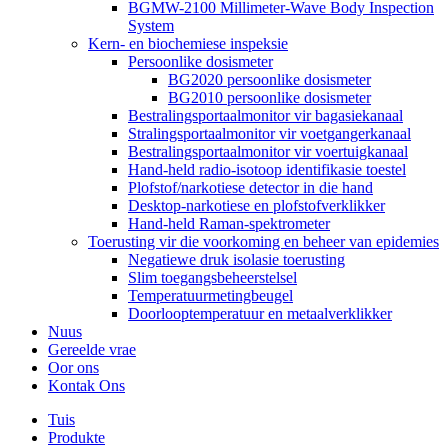
BGMW-2100 Millimeter-Wave Body Inspection
System
Kern- en biochemiese inspeksie
Persoonlike dosismeter
BG2020 persoonlike dosismeter
BG2010 persoonlike dosismeter
Bestralingsportaalmonitor vir bagasiekanaal
Stralingsportaalmonitor vir voetgangerkanaal
Bestralingsportaalmonitor vir voertuigkanaal
Hand-held radio-isotoop identifikasie toestel
Plofstof/narkotiese detector in die hand
Desktop-narkotiese en plofstofverklikker
Hand-held Raman-spektrometer
Toerusting vir die voorkoming en beheer van epidemies
Negatiewe druk isolasie toerusting
Slim toegangsbeheerstelsel
Temperatuurmetingbeugel
Doorlooptemperatuur en metaalverklikker
Nuus
Gereelde vrae
Oor ons
Kontak Ons
Tuis
Produkte