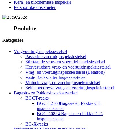
Kern- en biochemiese inspeksie
Persoonlike dosismeter
Produkte
Kategorieë
Vragvoertuig-inspeksiestelsel
Passasiersvoertuiginspeksiestelsel
Stilstaande vrag- en voertuiginspeksiestelsel
Hervestigbare vrag- en voertuiginspeksiestelsel
Vrag- en voertuiginspeksiestelsel (Betatron)
Vaste Backscatter Inspeksiestelsel
Mobiele vrag- en voertuiginspeksiestelsel
Selfaangedrewe vrag- en voertuiginspeksiestelsel
Bagasie- en Pakkie-inspeksiestelsel
BGCT-reeks
BGCT-2100Bagasie en Pakkie CT-
inspeksiestelsel
BGCT-0824 Bagasie en Pakkie CT-
inspeksiestelsel
BG-X-reeks