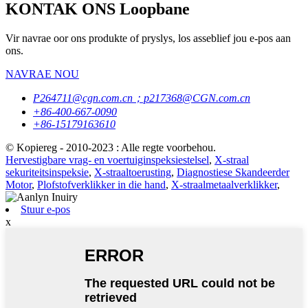
KONTAK ONS Loopbane
Vir navrae oor ons produkte of pryslys, los asseblief jou e-pos aan
ons.
NAVRAE NOU
P264711@cgn.com.cn；p217368@CGN.com.cn
+86-400-667-0090
+86-15179163610
© Kopiereg - 2010-2023 : Alle regte voorbehou.
Hervestigbare vrag- en voertuiginspeksiestelsel
,
X-straal
sekuriteitsinspeksie
,
X-straaltoerusting
,
Diagnostiese Skandeerder
Motor
,
Plofstofverklikker in die hand
,
X-straalmetaalverklikker
,
Stuur e-pos
x